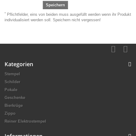
Speichern
*
Pflichtfelder, eins von beiden muss ausgefüllt werden wenn ihr Produkt
individualisiert werden soll. Speichern nicht vergessen!
Kategorien
Stempel
Schilder
Pokale
Geschenke
Bierkrüge
Zippo
Reiner Elektrostempel