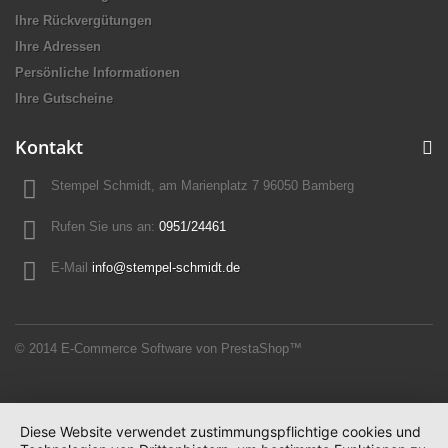
Ihre Rückvergütungen
Ihre Adressen
Persönliche Informationen
Ihre Gutscheine
Kontakt
Stempel Schmidt, am Marienplatz 7 96050 Bamberg
Rufen Sie uns an:
0951/24461
E-Mail
info@stempel-schmidt.de
© 2014
E-Commerce Software von PrestaShop™
Diese Website verwendet zustimmungspflichtige cookies und