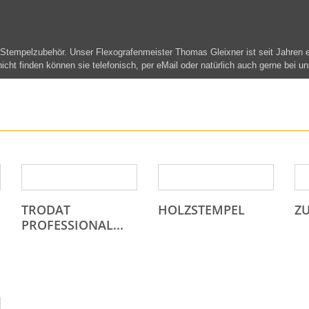
 Stempelzubehör. Unser Flexografenmeister Thomas Gleixner ist seit Jahren 
icht finden können sie telefonisch, per eMail oder natürlich auch gerne bei u
TRODAT
HOLZSTEMPEL
Z
PROFESSIONAL...