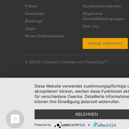
Pokale
Kundeninformationen
Geschenke
Allgemeine
Geschäftsbedingungen
Bierkrüge
Über uns
Zippo
Reiner Elektrostempel
Vertrag widerrufen
© 2014
E-Commerce Software von PrestaShop™
Diese Website verwendet zustimmungspflichtige co
akzeptieren“ klicken, werden diese Funktionen akt
für verschiedene Zwecke. Detaillierte Informatio
können Ihre Einwilligung jederzeit widerrufen.
ABLEHNEN
Powered by
&