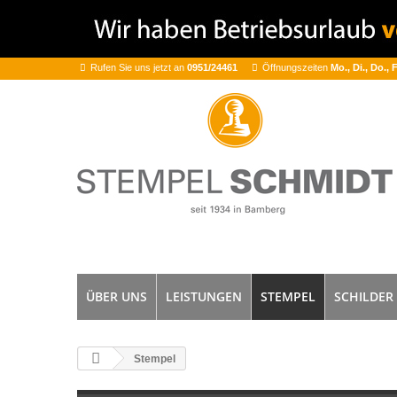
Rufen Sie uns jetzt an
0951/24461
Öffnungszeiten
Mo., Di., Do., 
ÜBER UNS
LEISTUNGEN
STEMPEL
SCHILDER
Stempel