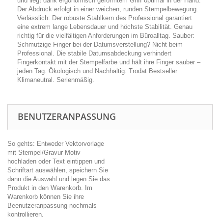
und liegt dank ergonomisch geformtem Griff optimal in der Hand.
Der Abdruck erfolgt in einer weichen, runden Stempelbewegung.
Verlässlich: Der robuste Stahlkern des Professional garantiert
eine extrem lange Lebensdauer und höchste Stabilität. Genau
richtig für die vielfältigen Anforderungen im Büroalltag. Sauber:
Schmutzige Finger bei der Datumsverstellung? Nicht beim
Professional. Die stabile Datumsabdeckung verhindert
Fingerkontakt mit der Stempelfarbe und hält ihre Finger sauber –
jeden Tag. Ökologisch und Nachhaltig: Trodat Bestseller
Klimaneutral. Serienmäßig.
BENUTZERANPASSUNG
So gehts: Entweder Vektorvorlage
mit Stempel/Gravur Motiv
hochladen oder Text eintippen und
Schriftart auswählen, speichern Sie
dann die Auswahl und legen Sie das
Produkt in den Warenkorb. Im
Warenkorb können Sie ihre
Beenutzeranpassung nochmals
kontrollieren.