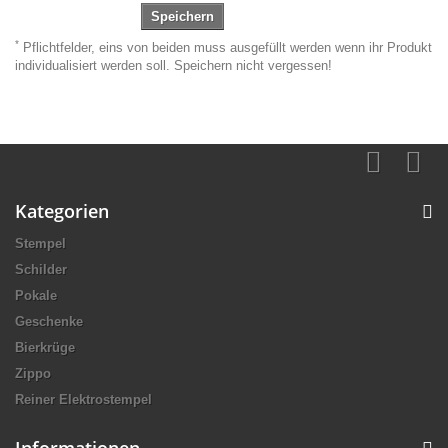
Speichern
*
Pflichtfelder, eins von beiden muss ausgefüllt werden wenn ihr Produkt
individualisiert werden soll. Speichern nicht vergessen!
Kategorien
Stempel
Schilder
Pokale
Geschenke
Bierkrüge
Zippo
Reiner Elektrostempel