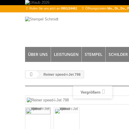
Rufen Sie uns jetzt an
0951/24461
Öffnungszeiten
Mo., Di., Do., 
ÜBER UNS
LEISTUNGEN
STEMPEL
SCHILDER
Reiner speed-i-Jet 798
Vergrößern