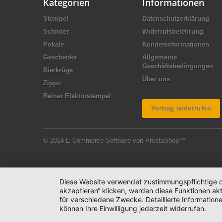
Kategorien
Informationen
Stempel
Datenschutzerklärung
Schilder
Widerrufsbelehrung
Pokale
Kundeninformationen
Geschenke
Allgemeine
Geschäftsbedingungen
Bierkrüge
Über uns
Zippo
Reiner Elektrostempel
Vertrag widerrufen
© 2014
E-Commerce Software von PrestaShop™
Diese Website verwendet zustimmungspflichtige co
akzeptieren“ klicken, werden diese Funktionen akt
für verschiedene Zwecke. Detaillierte Informatio
können Ihre Einwilligung jederzeit widerrufen.